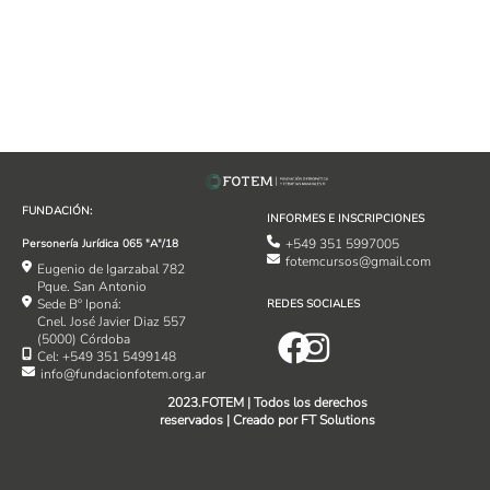
FUNDACIÓN:
INFORMES E INSCRIPCIONES
+549 351 5997005
Personería Jurídica 065 "A"/18
fotemcursos@gmail.com
Eugenio de Igarzabal 782
Pque. San Antonio
Sede Bº Iponá:
REDES SOCIALES
Cnel. José Javier Diaz 557
(5000) Córdoba
Cel: +549 351 5499148
info@fundacionfotem.org.ar
2023.FOTEM | Todos los derechos
reservados | Creado por FT Solutions